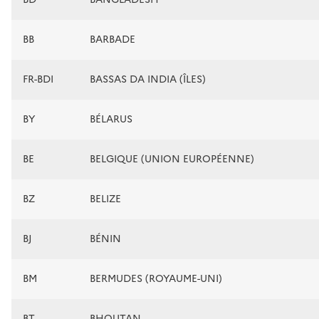
BB
BARBADE
FR-BDI
BASSAS DA INDIA (ÎLES)
BY
BÉLARUS
BE
BELGIQUE (UNION EUROPÉENNE)
BZ
BELIZE
BJ
BÉNIN
BM
BERMUDES (ROYAUME-UNI)
BT
BHOUTAN