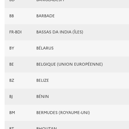
BB
BARBADE
FR-BDI
BASSAS DA INDIA (ÎLES)
BY
BÉLARUS
BE
BELGIQUE (UNION EUROPÉENNE)
BZ
BELIZE
BJ
BÉNIN
BM
BERMUDES (ROYAUME-UNI)
BT
BHOUTAN