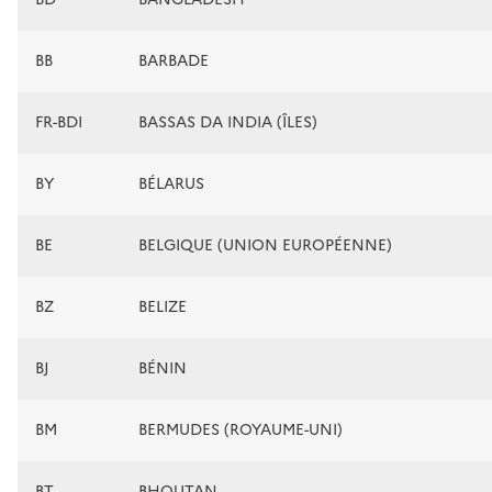
BB
BARBADE
FR-BDI
BASSAS DA INDIA (ÎLES)
BY
BÉLARUS
BE
BELGIQUE (UNION EUROPÉENNE)
BZ
BELIZE
BJ
BÉNIN
BM
BERMUDES (ROYAUME-UNI)
BT
BHOUTAN