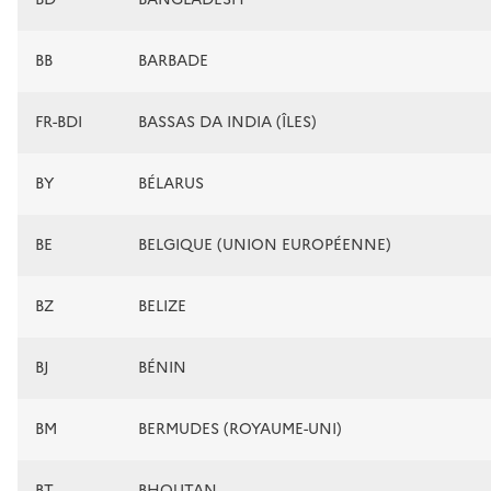
BB
BARBADE
FR-BDI
BASSAS DA INDIA (ÎLES)
BY
BÉLARUS
BE
BELGIQUE (UNION EUROPÉENNE)
BZ
BELIZE
BJ
BÉNIN
BM
BERMUDES (ROYAUME-UNI)
BT
BHOUTAN