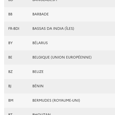
BB
BARBADE
FR-BDI
BASSAS DA INDIA (ÎLES)
BY
BÉLARUS
BE
BELGIQUE (UNION EUROPÉENNE)
BZ
BELIZE
BJ
BÉNIN
BM
BERMUDES (ROYAUME-UNI)
BT
BHOUTAN