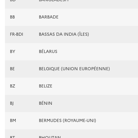
BB
BARBADE
FR-BDI
BASSAS DA INDIA (ÎLES)
BY
BÉLARUS
BE
BELGIQUE (UNION EUROPÉENNE)
BZ
BELIZE
BJ
BÉNIN
BM
BERMUDES (ROYAUME-UNI)
BT
BHOUTAN