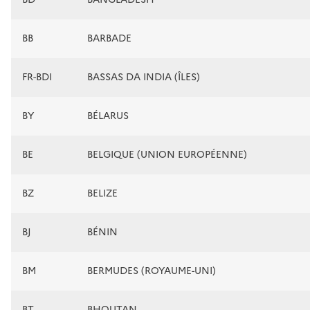
BB
BARBADE
FR-BDI
BASSAS DA INDIA (ÎLES)
BY
BÉLARUS
BE
BELGIQUE (UNION EUROPÉENNE)
BZ
BELIZE
BJ
BÉNIN
BM
BERMUDES (ROYAUME-UNI)
BT
BHOUTAN