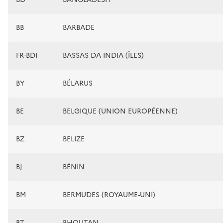
BB
BARBADE
FR-BDI
BASSAS DA INDIA (ÎLES)
BY
BÉLARUS
BE
BELGIQUE (UNION EUROPÉENNE)
BZ
BELIZE
BJ
BÉNIN
BM
BERMUDES (ROYAUME-UNI)
BT
BHOUTAN