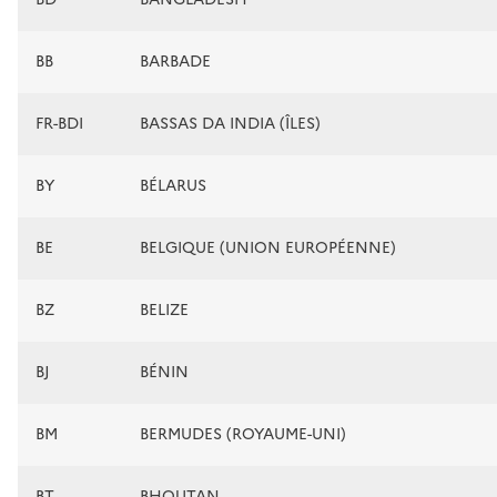
BB
BARBADE
FR-BDI
BASSAS DA INDIA (ÎLES)
BY
BÉLARUS
BE
BELGIQUE (UNION EUROPÉENNE)
BZ
BELIZE
BJ
BÉNIN
BM
BERMUDES (ROYAUME-UNI)
BT
BHOUTAN