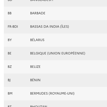
BB
BARBADE
FR-BDI
BASSAS DA INDIA (ÎLES)
BY
BÉLARUS
BE
BELGIQUE (UNION EUROPÉENNE)
BZ
BELIZE
BJ
BÉNIN
BM
BERMUDES (ROYAUME-UNI)
BT
BHOUTAN