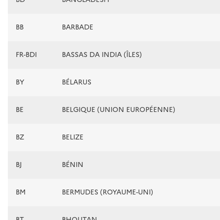
BB
BARBADE
FR-BDI
BASSAS DA INDIA (ÎLES)
BY
BÉLARUS
BE
BELGIQUE (UNION EUROPÉENNE)
BZ
BELIZE
BJ
BÉNIN
BM
BERMUDES (ROYAUME-UNI)
BT
BHOUTAN