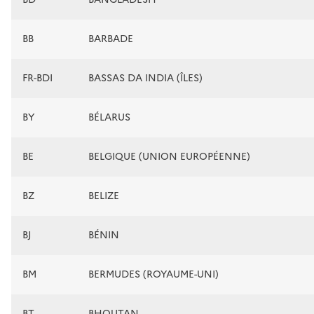
BB
BARBADE
FR-BDI
BASSAS DA INDIA (ÎLES)
BY
BÉLARUS
BE
BELGIQUE (UNION EUROPÉENNE)
BZ
BELIZE
BJ
BÉNIN
BM
BERMUDES (ROYAUME-UNI)
BT
BHOUTAN