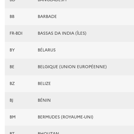
BB
BARBADE
FR-BDI
BASSAS DA INDIA (ÎLES)
BY
BÉLARUS
BE
BELGIQUE (UNION EUROPÉENNE)
BZ
BELIZE
BJ
BÉNIN
BM
BERMUDES (ROYAUME-UNI)
BT
BHOUTAN