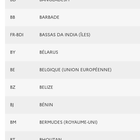
BB
BARBADE
FR-BDI
BASSAS DA INDIA (ÎLES)
BY
BÉLARUS
BE
BELGIQUE (UNION EUROPÉENNE)
BZ
BELIZE
BJ
BÉNIN
BM
BERMUDES (ROYAUME-UNI)
BT
BHOUTAN