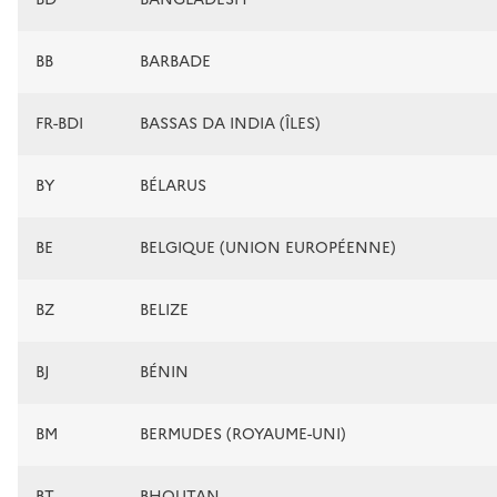
BB
BARBADE
FR-BDI
BASSAS DA INDIA (ÎLES)
BY
BÉLARUS
BE
BELGIQUE (UNION EUROPÉENNE)
BZ
BELIZE
BJ
BÉNIN
BM
BERMUDES (ROYAUME-UNI)
BT
BHOUTAN