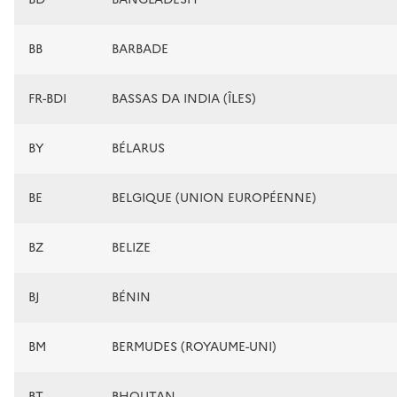
BB
BARBADE
FR-BDI
BASSAS DA INDIA (ÎLES)
BY
BÉLARUS
BE
BELGIQUE (UNION EUROPÉENNE)
BZ
BELIZE
BJ
BÉNIN
BM
BERMUDES (ROYAUME-UNI)
BT
BHOUTAN