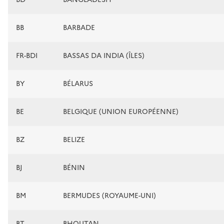
BB
BARBADE
FR-BDI
BASSAS DA INDIA (ÎLES)
BY
BÉLARUS
BE
BELGIQUE (UNION EUROPÉENNE)
BZ
BELIZE
BJ
BÉNIN
BM
BERMUDES (ROYAUME-UNI)
BT
BHOUTAN