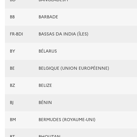
BB
BARBADE
FR-BDI
BASSAS DA INDIA (ÎLES)
BY
BÉLARUS
BE
BELGIQUE (UNION EUROPÉENNE)
BZ
BELIZE
BJ
BÉNIN
BM
BERMUDES (ROYAUME-UNI)
BT
BHOUTAN