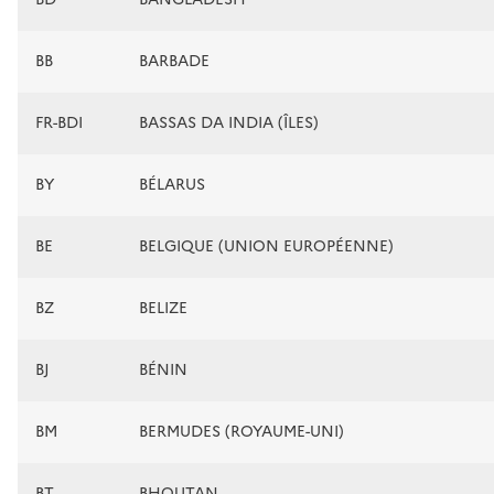
BB
BARBADE
FR-BDI
BASSAS DA INDIA (ÎLES)
BY
BÉLARUS
BE
BELGIQUE (UNION EUROPÉENNE)
BZ
BELIZE
BJ
BÉNIN
BM
BERMUDES (ROYAUME-UNI)
BT
BHOUTAN