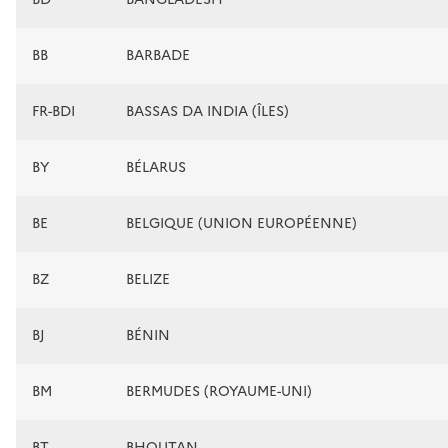
BB
BARBADE
FR-BDI
BASSAS DA INDIA (ÎLES)
BY
BÉLARUS
BE
BELGIQUE (UNION EUROPÉENNE)
BZ
BELIZE
BJ
BÉNIN
BM
BERMUDES (ROYAUME-UNI)
BT
BHOUTAN