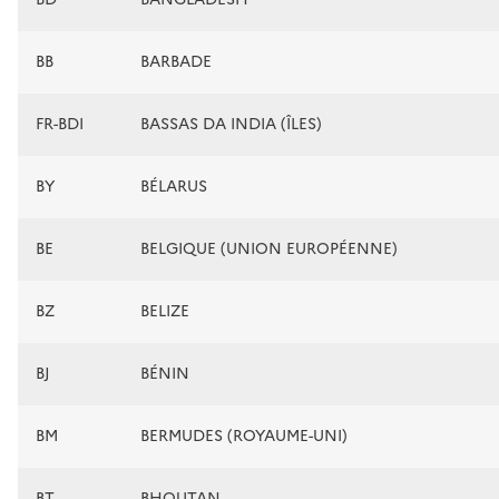
BB
BARBADE
FR-BDI
BASSAS DA INDIA (ÎLES)
BY
BÉLARUS
BE
BELGIQUE (UNION EUROPÉENNE)
BZ
BELIZE
BJ
BÉNIN
BM
BERMUDES (ROYAUME-UNI)
BT
BHOUTAN