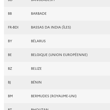
BB
BARBADE
FR-BDI
BASSAS DA INDIA (ÎLES)
BY
BÉLARUS
BE
BELGIQUE (UNION EUROPÉENNE)
BZ
BELIZE
BJ
BÉNIN
BM
BERMUDES (ROYAUME-UNI)
BT
BHOUTAN