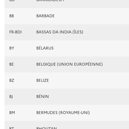
BB
BARBADE
FR-BDI
BASSAS DA INDIA (ÎLES)
BY
BÉLARUS
BE
BELGIQUE (UNION EUROPÉENNE)
BZ
BELIZE
BJ
BÉNIN
BM
BERMUDES (ROYAUME-UNI)
BT
BHOUTAN