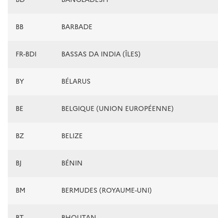
BB
BARBADE
FR-BDI
BASSAS DA INDIA (ÎLES)
BY
BÉLARUS
BE
BELGIQUE (UNION EUROPÉENNE)
BZ
BELIZE
BJ
BÉNIN
BM
BERMUDES (ROYAUME-UNI)
BT
BHOUTAN