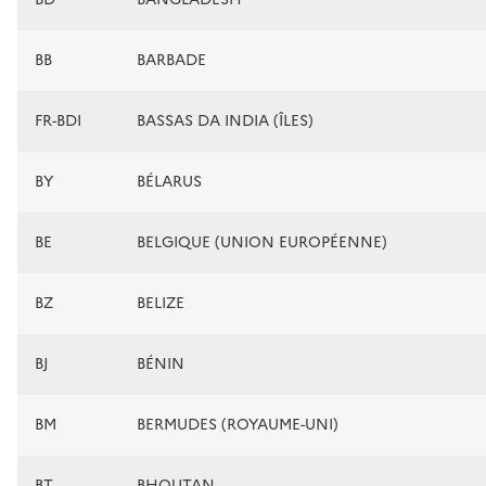
BB
BARBADE
FR-BDI
BASSAS DA INDIA (ÎLES)
BY
BÉLARUS
BE
BELGIQUE (UNION EUROPÉENNE)
BZ
BELIZE
BJ
BÉNIN
BM
BERMUDES (ROYAUME-UNI)
BT
BHOUTAN