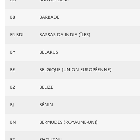
BB
BARBADE
FR-BDI
BASSAS DA INDIA (ÎLES)
BY
BÉLARUS
BE
BELGIQUE (UNION EUROPÉENNE)
BZ
BELIZE
BJ
BÉNIN
BM
BERMUDES (ROYAUME-UNI)
BT
BHOUTAN