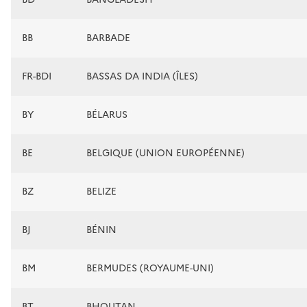
BB
BARBADE
FR-BDI
BASSAS DA INDIA (ÎLES)
BY
BÉLARUS
BE
BELGIQUE (UNION EUROPÉENNE)
BZ
BELIZE
BJ
BÉNIN
BM
BERMUDES (ROYAUME-UNI)
BT
BHOUTAN