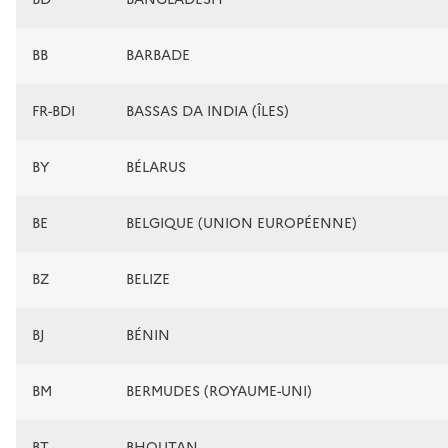
BB
BARBADE
FR-BDI
BASSAS DA INDIA (ÎLES)
BY
BÉLARUS
BE
BELGIQUE (UNION EUROPÉENNE)
BZ
BELIZE
BJ
BÉNIN
BM
BERMUDES (ROYAUME-UNI)
BT
BHOUTAN