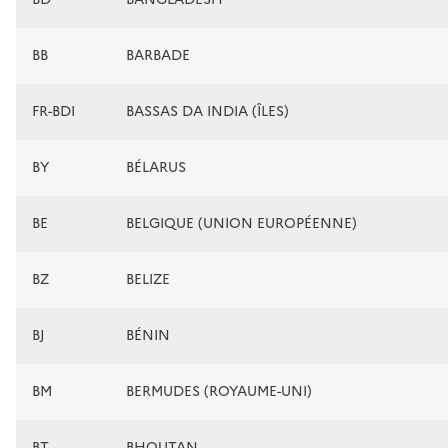
BB
BARBADE
FR-BDI
BASSAS DA INDIA (ÎLES)
BY
BÉLARUS
BE
BELGIQUE (UNION EUROPÉENNE)
BZ
BELIZE
BJ
BÉNIN
BM
BERMUDES (ROYAUME-UNI)
BT
BHOUTAN