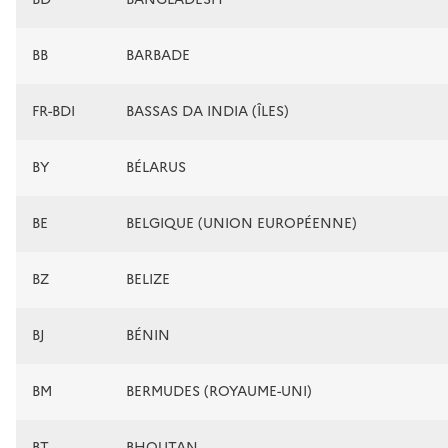
BB
BARBADE
FR-BDI
BASSAS DA INDIA (ÎLES)
BY
BÉLARUS
BE
BELGIQUE (UNION EUROPÉENNE)
BZ
BELIZE
BJ
BÉNIN
BM
BERMUDES (ROYAUME-UNI)
BT
BHOUTAN