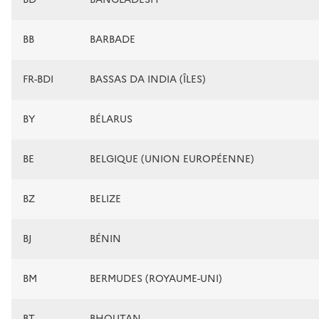
BB
BARBADE
FR-BDI
BASSAS DA INDIA (ÎLES)
BY
BÉLARUS
BE
BELGIQUE (UNION EUROPÉENNE)
BZ
BELIZE
BJ
BÉNIN
BM
BERMUDES (ROYAUME-UNI)
BT
BHOUTAN