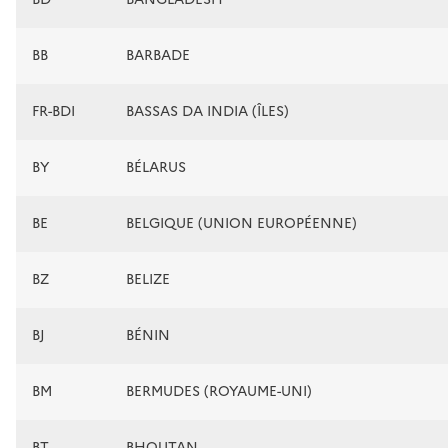
BB
BARBADE
FR-BDI
BASSAS DA INDIA (ÎLES)
BY
BÉLARUS
BE
BELGIQUE (UNION EUROPÉENNE)
BZ
BELIZE
BJ
BÉNIN
BM
BERMUDES (ROYAUME-UNI)
BT
BHOUTAN