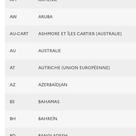
AW
ARUBA
AU-CART
ASHMORE ET ÎLES CARTIER (AUSTRALIE)
AU
AUSTRALIE
AT
AUTRICHE (UNION EUROPÉENNE)
AZ
AZERBAÏDJAN
BS
BAHAMAS
BH
BAHREÏN
BD
BANGLADESH