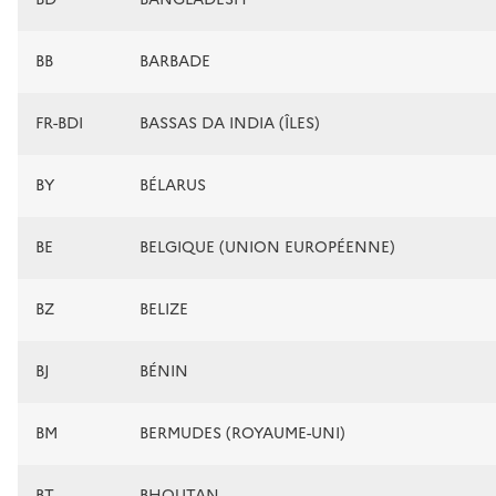
BB
BARBADE
FR-BDI
BASSAS DA INDIA (ÎLES)
BY
BÉLARUS
BE
BELGIQUE (UNION EUROPÉENNE)
BZ
BELIZE
BJ
BÉNIN
BM
BERMUDES (ROYAUME-UNI)
BT
BHOUTAN