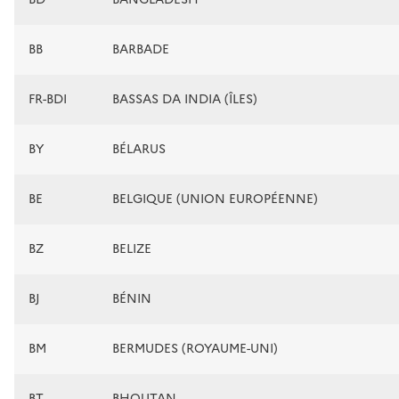
BB
BARBADE
FR-BDI
BASSAS DA INDIA (ÎLES)
BY
BÉLARUS
BE
BELGIQUE (UNION EUROPÉENNE)
BZ
BELIZE
BJ
BÉNIN
BM
BERMUDES (ROYAUME-UNI)
BT
BHOUTAN