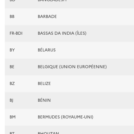
BB
BARBADE
FR-BDI
BASSAS DA INDIA (ÎLES)
BY
BÉLARUS
BE
BELGIQUE (UNION EUROPÉENNE)
BZ
BELIZE
BJ
BÉNIN
BM
BERMUDES (ROYAUME-UNI)
BT
BHOUTAN