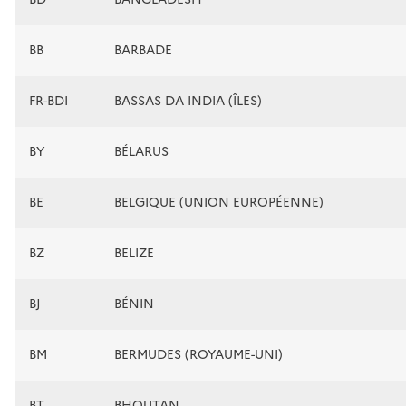
BB
BARBADE
FR-BDI
BASSAS DA INDIA (ÎLES)
BY
BÉLARUS
BE
BELGIQUE (UNION EUROPÉENNE)
BZ
BELIZE
BJ
BÉNIN
BM
BERMUDES (ROYAUME-UNI)
BT
BHOUTAN