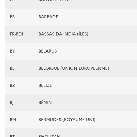
BB
BARBADE
FR-BDI
BASSAS DA INDIA (ÎLES)
BY
BÉLARUS
BE
BELGIQUE (UNION EUROPÉENNE)
BZ
BELIZE
BJ
BÉNIN
BM
BERMUDES (ROYAUME-UNI)
BT
BHOUTAN