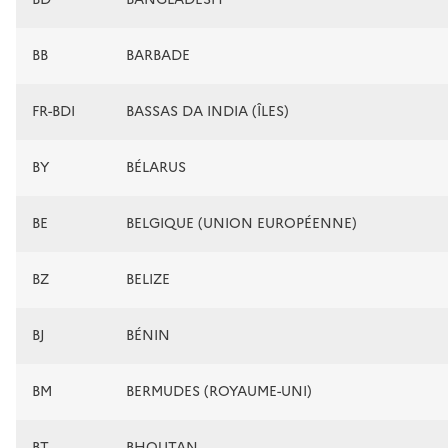
BB
BARBADE
FR-BDI
BASSAS DA INDIA (ÎLES)
BY
BÉLARUS
BE
BELGIQUE (UNION EUROPÉENNE)
BZ
BELIZE
BJ
BÉNIN
BM
BERMUDES (ROYAUME-UNI)
BT
BHOUTAN