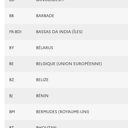
BB
BARBADE
FR-BDI
BASSAS DA INDIA (ÎLES)
BY
BÉLARUS
BE
BELGIQUE (UNION EUROPÉENNE)
BZ
BELIZE
BJ
BÉNIN
BM
BERMUDES (ROYAUME-UNI)
BT
BHOUTAN