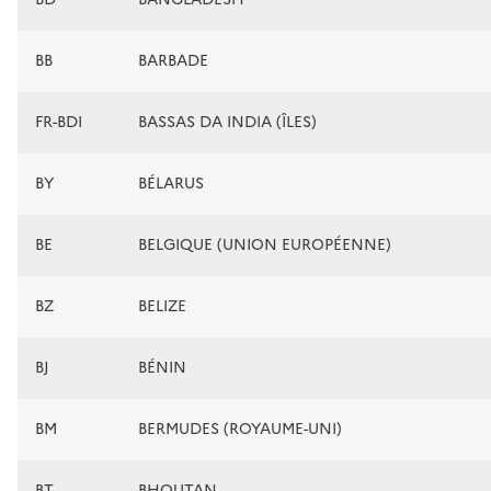
BB
BARBADE
FR-BDI
BASSAS DA INDIA (ÎLES)
BY
BÉLARUS
BE
BELGIQUE (UNION EUROPÉENNE)
BZ
BELIZE
BJ
BÉNIN
BM
BERMUDES (ROYAUME-UNI)
BT
BHOUTAN