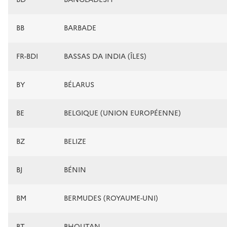
BB
BARBADE
FR-BDI
BASSAS DA INDIA (ÎLES)
BY
BÉLARUS
BE
BELGIQUE (UNION EUROPÉENNE)
BZ
BELIZE
BJ
BÉNIN
BM
BERMUDES (ROYAUME-UNI)
BT
BHOUTAN