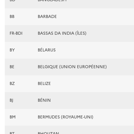
BB
BARBADE
FR-BDI
BASSAS DA INDIA (ÎLES)
BY
BÉLARUS
BE
BELGIQUE (UNION EUROPÉENNE)
BZ
BELIZE
BJ
BÉNIN
BM
BERMUDES (ROYAUME-UNI)
BT
BHOUTAN