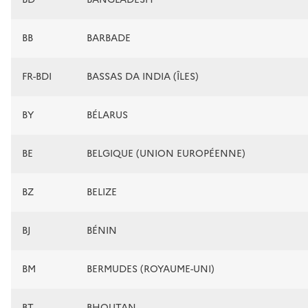
BB
BARBADE
FR-BDI
BASSAS DA INDIA (ÎLES)
BY
BÉLARUS
BE
BELGIQUE (UNION EUROPÉENNE)
BZ
BELIZE
BJ
BÉNIN
BM
BERMUDES (ROYAUME-UNI)
BT
BHOUTAN