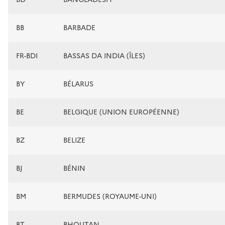
BB
BARBADE
FR-BDI
BASSAS DA INDIA (ÎLES)
BY
BÉLARUS
BE
BELGIQUE (UNION EUROPÉENNE)
BZ
BELIZE
BJ
BÉNIN
BM
BERMUDES (ROYAUME-UNI)
BT
BHOUTAN