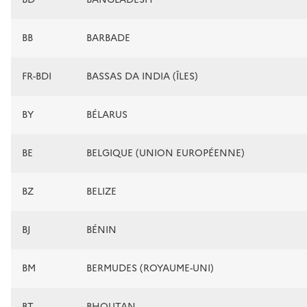
BB
BARBADE
FR-BDI
BASSAS DA INDIA (ÎLES)
BY
BÉLARUS
BE
BELGIQUE (UNION EUROPÉENNE)
BZ
BELIZE
BJ
BÉNIN
BM
BERMUDES (ROYAUME-UNI)
BT
BHOUTAN