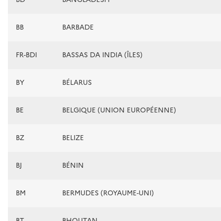
BB
BARBADE
FR-BDI
BASSAS DA INDIA (ÎLES)
BY
BÉLARUS
BE
BELGIQUE (UNION EUROPÉENNE)
BZ
BELIZE
BJ
BÉNIN
BM
BERMUDES (ROYAUME-UNI)
BT
BHOUTAN