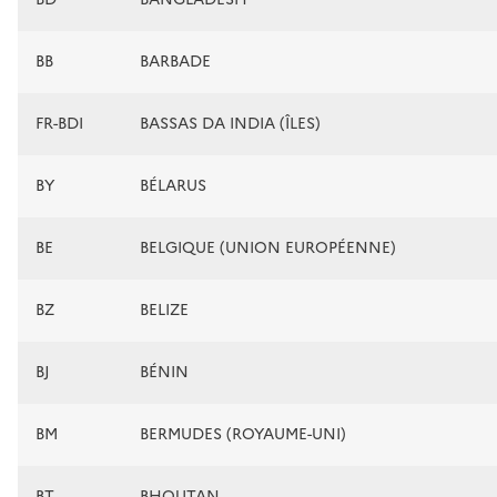
BB
BARBADE
FR-BDI
BASSAS DA INDIA (ÎLES)
BY
BÉLARUS
BE
BELGIQUE (UNION EUROPÉENNE)
BZ
BELIZE
BJ
BÉNIN
BM
BERMUDES (ROYAUME-UNI)
BT
BHOUTAN