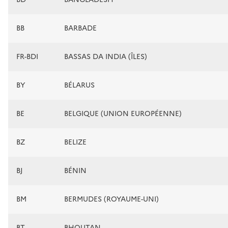
BB
BARBADE
FR-BDI
BASSAS DA INDIA (ÎLES)
BY
BÉLARUS
BE
BELGIQUE (UNION EUROPÉENNE)
BZ
BELIZE
BJ
BÉNIN
BM
BERMUDES (ROYAUME-UNI)
BT
BHOUTAN