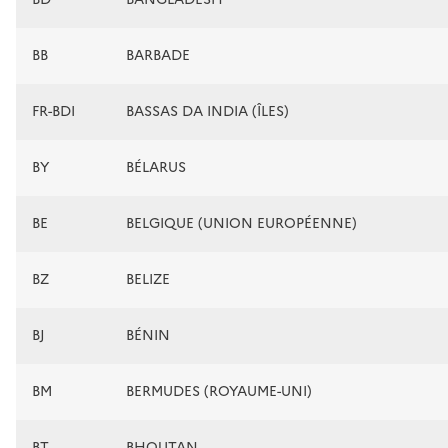
BB
BARBADE
FR-BDI
BASSAS DA INDIA (ÎLES)
BY
BÉLARUS
BE
BELGIQUE (UNION EUROPÉENNE)
BZ
BELIZE
BJ
BÉNIN
BM
BERMUDES (ROYAUME-UNI)
BT
BHOUTAN