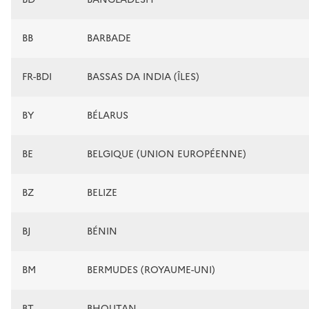
BB
BARBADE
FR-BDI
BASSAS DA INDIA (ÎLES)
BY
BÉLARUS
BE
BELGIQUE (UNION EUROPÉENNE)
BZ
BELIZE
BJ
BÉNIN
BM
BERMUDES (ROYAUME-UNI)
BT
BHOUTAN